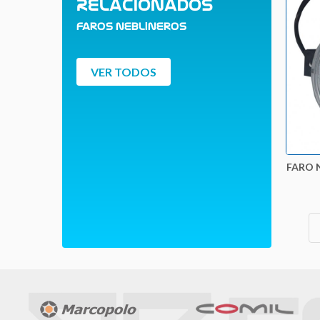
Relacionados
Faros Neblineros
VER TODOS
FARO 