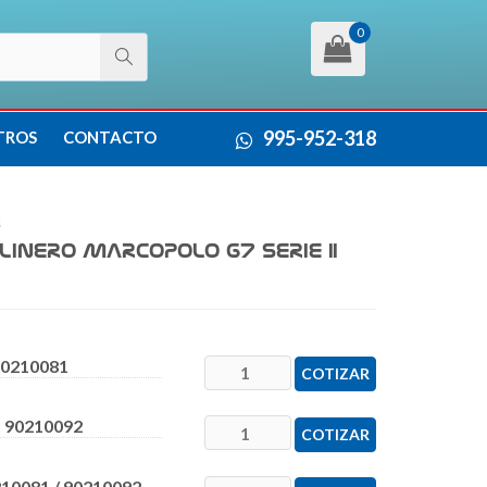
0
995-952-318
TROS
CONTACTO
s
LINERO MARCOPOLO G7 SERIE II
90210081
COTIZAR
 90210092
COTIZAR
10081 / 90210092