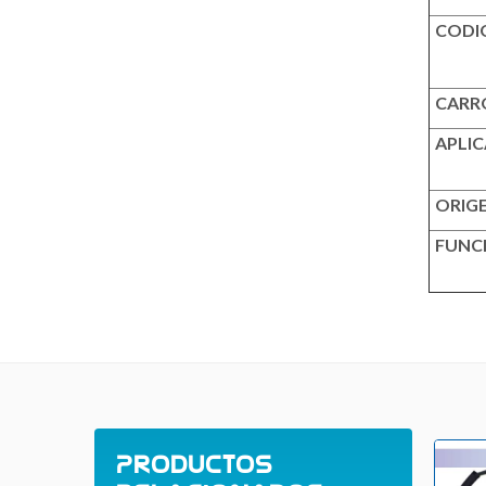
CODI
CARR
APLI
ORIG
FUNC
Productos