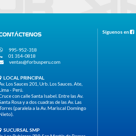
Síguenos en
CONTÁCTENOS
995-952-318
01 314-0818
ventas@forbusperu.com
LOCAL PRINCIPAL
Av. Los Sauces 201, Urb. Los Sauces. Ate,
Lima - Perú.
Cruce con calle Santa Isabel. Entre las Av.
Santa Rosa y a dos cuadras de las Av. Las
Torres (paralela a la Av. Mariscal Domingo
Nieto).
SUCURSAL SMP
Jr. Los Rubiares 389, San Martín de Porres