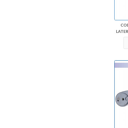
CO
LATER