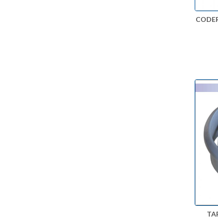
CODER
TA